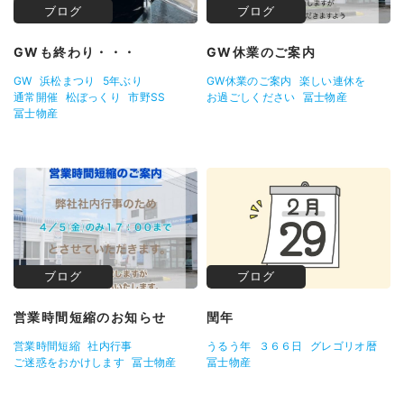
ブログ
ブログ
GWも終わり・・・
GW休業のご案内
GW
浜松まつり
5年ぶり
GW休業のご案内
楽しい連休を
通常開催
松ぼっくり
市野SS
お過ごしください
冨士物産
冨士物産
ブログ
ブログ
営業時間短縮のお知らせ
閏年
営業時間短縮
社内行事
うるう年
３６６日
グレゴリオ暦
ご迷惑をおかけします
冨士物産
冨士物産