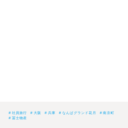
社員旅行
大阪
兵庫
なんばグランド花月
南京町
冨士物産