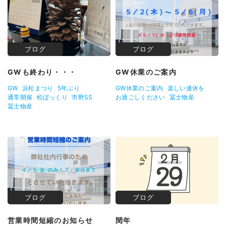
ブログ
ブログ
GWも終わり・・・
GW休業のご案内
GW
浜松まつり
5年ぶり
GW休業のご案内
楽しい連休を
通常開催
松ぼっくり
市野SS
お過ごしください
冨士物産
冨士物産
ブログ
ブログ
営業時間短縮のお知らせ
閏年