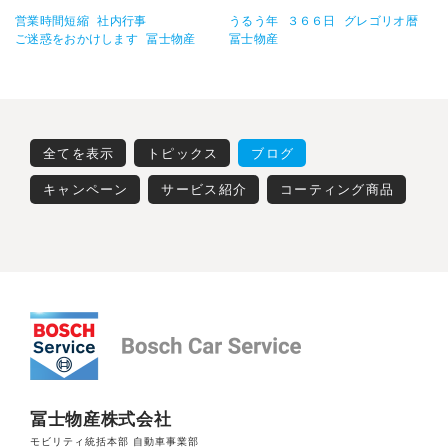
営業時間短縮
社内行事
うるう年
３６６日
グレゴリオ暦
ご迷惑をおかけします
冨士物産
冨士物産
全てを表示
トピックス
ブログ
キャンペーン
サービス紹介
コーティング商品
冨士物産株式会社
モビリティ統括本部 自動車事業部